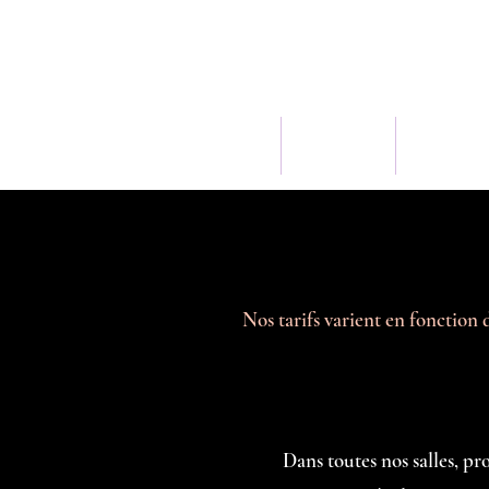
KARAOKÉ
NOS BOXES
OCCASIO
Nos tarifs varient en fonction 
Dans toutes nos salles, pr