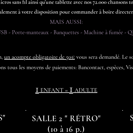
ros sans fil ainsi qu'une tabl
ette avec nos 72.000 chansons 
galement à votre disposition pour commander à boire directe
MAIS AUSSI:
USB - Porte-manteaux - Banquettes - Machine à fumée - QR
n,
un acompte obligatoire de 50€
vous sera demandé. Le sol
ns tous les moyens de paiements: Bancontact, espèces, Vi
1
1
ENFANT =
ADULTE
S"
SALLE 2 " RÉTRO"
(10 à 16 p.)