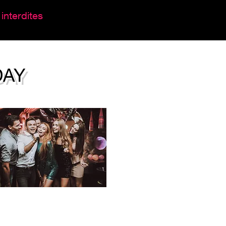
interdites
DAY