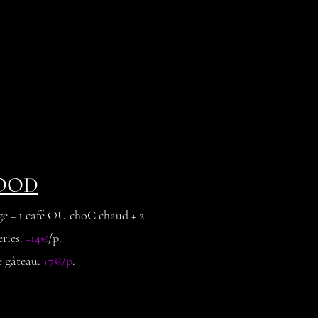
OOD
nge + 1 café OU choC chaud + 2
eries:
+14€
/p
.
e gâteau:
+7€/p
.