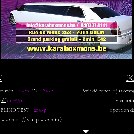
N
F
20 min.:
+6€/p
. OU
+8€/p
.
Petit déjeuner (1 jus ora
olf
:
+7€/p.
viennois
u
BLIND TEST
:
+20€/p.
1 portion d
. = 20 min. // > 10 p. = 30 min.)​