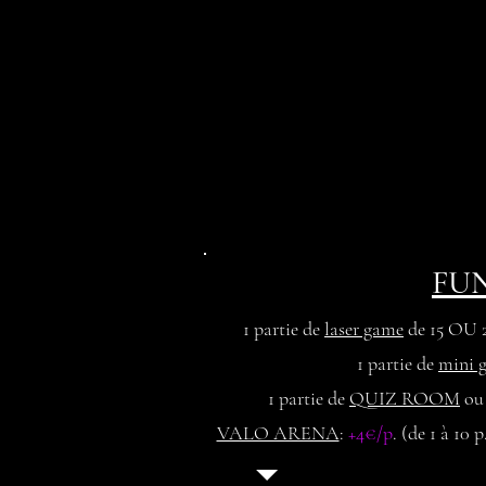
FU
1 partie de
laser game
de 15 OU 
1 partie de
mini g
1 partie de
QUIZ ROOM
o
VALO ARENA
:
+4€/p
. (de 1 à 10 p