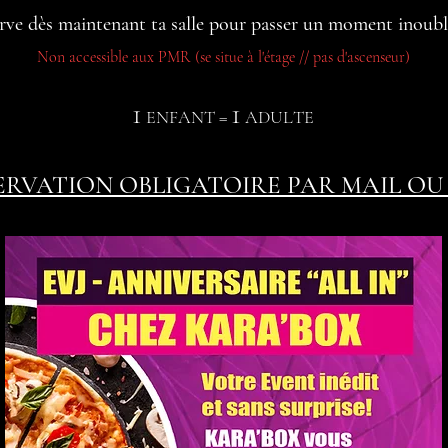
rve dès maintenant ta salle pour passer un mome
nt inoubl
Non accessible aux PMR (se situe à l'étage // pas d'ascenseur)
1
1
ENFANT =
ADULTE
ERVATION OBLIGATOIRE PAR MAIL OU 